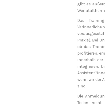
gibt es außer
Werrataltherme
Das Training
Verinnerlichu
vorausgesetzt
Praxis). Bei U
ob das Train
profitieren, e
innerhalb der
integrieren. 
Assistent*inn
wenn wir der A
sind.
Die Anmeldung
Teilen nich