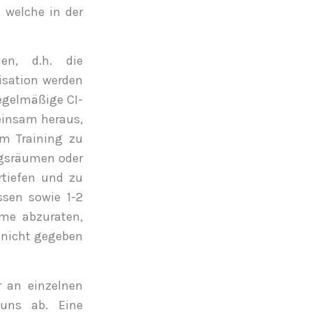
 welche in der
nen, d.h. die
isation werden
egelmäßige CI-
meinsam heraus,
m Training zu
ingsräumen oder
rtiefen und zu
ssen sowie 1-2
hme abzuraten,
g nicht gegeben
r an einzelnen
uns ab. Eine