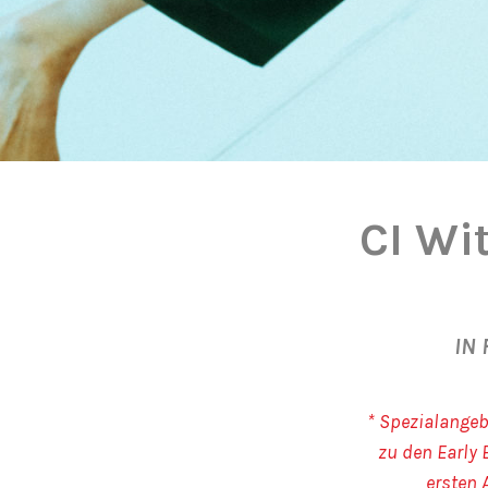
CI Wi
IN
* Spezialangeb
zu den Early 
ersten 