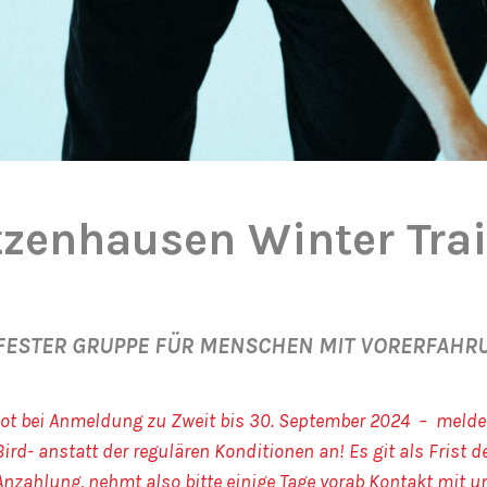
tzenhausen Winter Tra
 FESTER GRUPPE FÜR MENSCHEN MIT VORERFAHR
ot bei Anmeldung zu Zweit
bis 30. September 2024 – melde
Bird- anstatt der regulären Konditionen an! Es git als Frist d
Anzahlung, nehmt also bitte einige Tage vorab Kontakt mit u