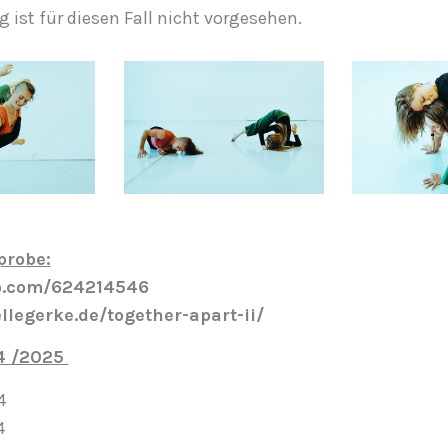
 ist für diesen Fall nicht vorgesehen.
probe:
eo.com/624214546
llegerke.de/together-apart-ii/
4 /2025
4
4