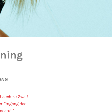
ining
UNG
t euch zu Zweit
er Eingang der
ns auf *