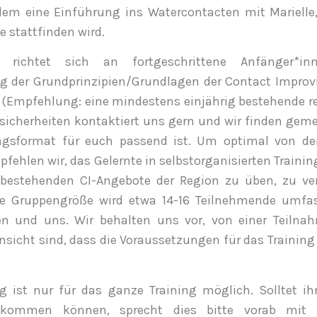
dem eine Einführung ins Watercontacten mit Marielle,
 stattfinden wird.
 richtet sich an fortgeschrittene Anfänger*in
ng der Grundprinzipien/Grundlagen der Contact Improv
 (Empfehlung: eine mindestens einjährig bestehende r
nsicherheiten kontaktiert uns gern und wir finden ge
ingsformat für euch passend ist. Um optimal von de
mpfehlen wir, das Gelernte in selbstorganisierten Train
 bestehenden CI-Angebote der Region zu üben, zu ve
Die Gruppengröße wird etwa 14-16 Teilnehmende umfa
en und uns. Wir behalten uns vor, von einer Teilna
nsicht sind, dass die Voraussetzungen für das Trainin
 ist nur für das ganze Training möglich. Solltet ih
t kommen können, sprecht dies bitte vorab mit 