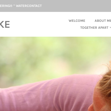
TERING® * WATERCONTACT
KE
WELCOME
ABOUT M
TOGETHER APART